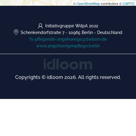
©
OpenStreetMap
contributors ©
CARTO
Initiativgruppe WdpA 2022
Schenkendorfstraße 7
-
10965 Berlin
-
Deutschland
fs-pflegende-angehoerige@dwbsm.de
www.angehoerigenpflege.berlin
Copyrights © idloom 2026. All rights reserved.